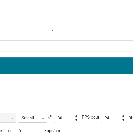
@
FPS
pour
hr
Selectionner...
estimé:
kbps/cam