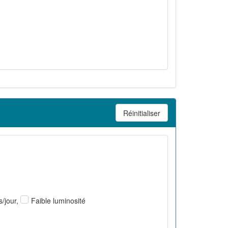
Réinitialiser
Faible luminosité
s/jour,