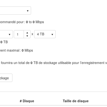
ecommandé pour :
0
to
0
Mbps
x
4 TB
e
0
TB
ment maximal :
0
Mbps
 fournira un total de
0
TB de stockage utilisable pour l’enregistrement v
ockage
# Disque
Taille de disque